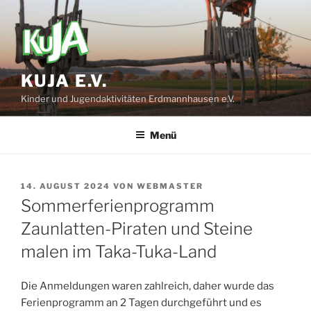
Zum
Inhalt
springen
KUJA E.V.
Kinder und Jugendaktivitäten Erdmannhausen e.V.
Menü
VERÖFFENTLICHT
14. AUGUST 2024
VON
WEBMASTER
AM
Sommerferienprogramm
Zaunlatten-Piraten und Steine
malen im Taka-Tuka-Land
Die Anmeldungen waren zahlreich, daher wurde das
Ferienprogramm an 2 Tagen durchgeführt und es