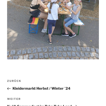
Beitragsnavigation
Vorheriger
ZURÜCK
Beitrag
Kleidermarkt Herbst / Winter ´24
Nächster
WEITER
Beitrag