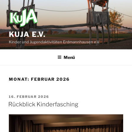
Zum
Inhalt
springen
KUJA E.V.
Kinder und Jugendaktivitäten Erdmannhausen e.V.
Menü
MONAT:
FEBRUAR 2026
VERÖFFENTLICHT
16. FEBRUAR 2026
AM
Rückblick Kinderfasching