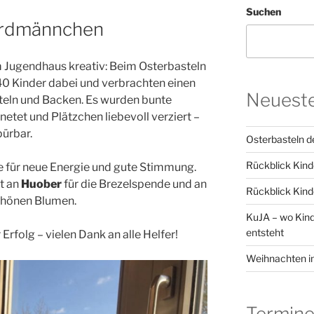
Suchen
Erdmännchen
 Jugendhaus kreativ: Beim Osterbasteln
0 Kinder dabei und verbrachten einen
Neueste
teln und Backen. Es wurden bunte
etet und Plätzchen liebevoll verziert –
pürbar.
Osterbasteln 
Rückblick Kind
 für neue Energie und gute Stimmung.
t an
Huober
für die Brezelspende und an
Rückblick Kin
schönen Blumen.
KuJA – wo Kin
entsteht
Erfolg – vielen Dank an alle Helfer!
Weihnachten i
Termin