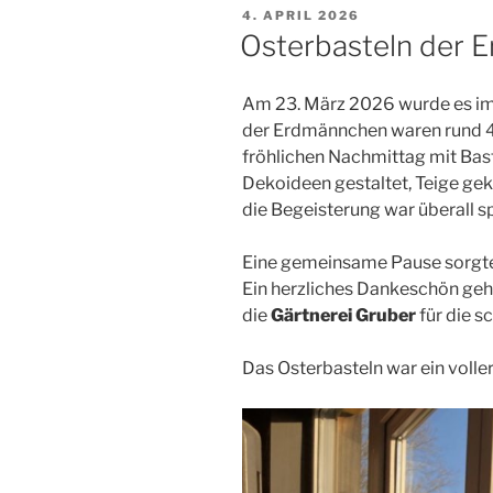
VERÖFFENTLICHT
4. APRIL 2026
AM
Osterbasteln der 
Am 23. März 2026 wurde es im
der Erdmännchen waren rund 4
fröhlichen Nachmittag mit Bas
Dekoideen gestaltet, Teige gekn
die Begeisterung war überall s
Eine gemeinsame Pause sorgte
Ein herzliches Dankeschön geh
die
Gärtnerei Gruber
für die 
Das Osterbasteln war ein voller 