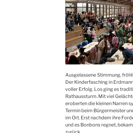
Ausgelassene Stimmung, fröhli
Der Kinderfasching in Erdmann
voller Erfolg. Los ging es trad
Rathaussturm. Mit viel Gelächter
eroberten die kleinen Narren 
Termin beim Bürgermeister und
im Ort. Erst nachdem ihre For
und es Bonbons regnet, bekam 
zurück.